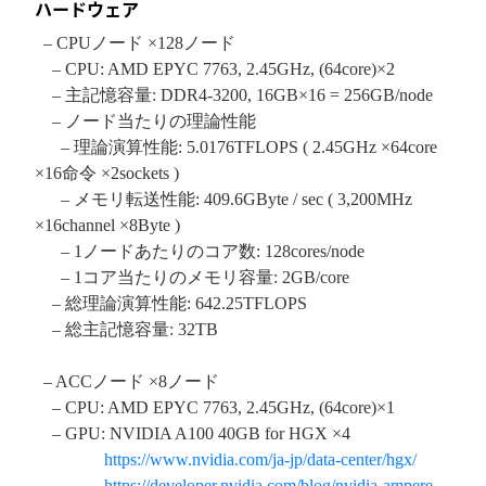
ハードウェア
– CPUノード ×128ノード
– CPU: AMD EPYC 7763, 2.45GHz, (64core)×2
– 主記憶容量: DDR4-3200, 16GB×16 = 256GB/node
– ノード当たりの理論性能
– 理論演算性能: 5.0176TFLOPS ( 2.45GHz ×64core
×16命令 ×2sockets )
– メモリ転送性能: 409.6GByte / sec ( 3,200MHz
×16channel ×8Byte )
– 1ノードあたりのコア数: 128cores/node
– 1コア当たりのメモリ容量: 2GB/core
– 総理論演算性能: 642.25TFLOPS
– 総主記憶容量: 32TB
– ACCノード ×8ノード
– CPU: AMD EPYC 7763, 2.45GHz, (64core)×1
– GPU: NVIDIA A100 40GB for HGX ×4
https://www.nvidia.com/ja-jp/
data-center/hgx/
https://developer.nvidia.com/
blog/nvidia-ampere-