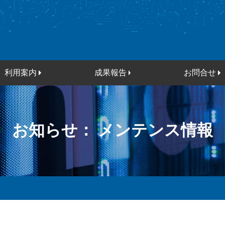
利用案内
成果報告
お問合せ
お知らせ： メンテンス情報