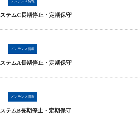
5
メンテンス情報
システムC長期停止・定期保守
5
メンテンス情報
システムA長期停止・定期保守
5
メンテンス情報
システムB長期停止・定期保守