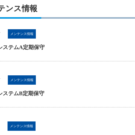
テンス情報
7
メンテンス情報
度システムA定期保守
7
メンテンス情報
度システムB定期保守
5
メンテンス情報