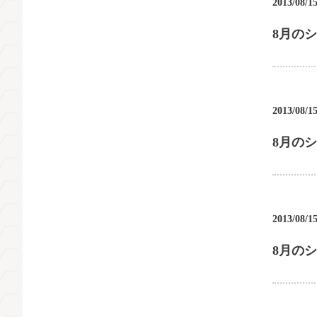
2013/08/1
8月の
2013/08/1
8月の
2013/08/1
8月の