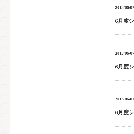
2013/06/0
6月度
2013/06/0
6月度
2013/06/0
6月度