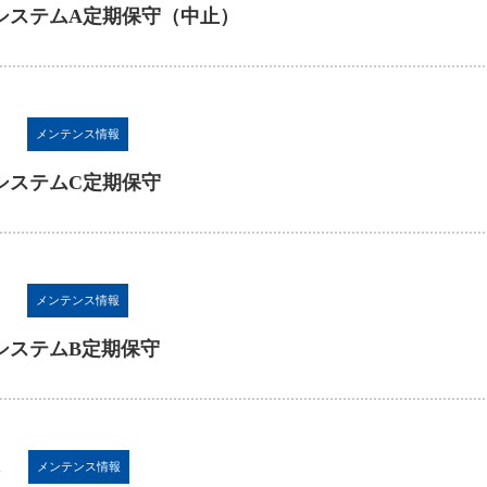
度システムA定期保守（中止）
5
メンテンス情報
度システムC定期保守
5
メンテンス情報
度システムB定期保守
1
メンテンス情報