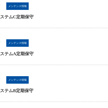
7
メンテンス情報
システムC定期保守
7
メンテンス情報
システムA定期保守
7
メンテンス情報
システムB定期保守