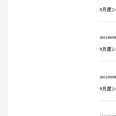
9月度
2013/09/0
9月度
2013/09/0
9月度