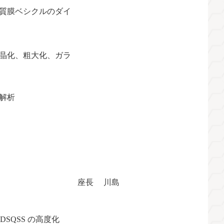
質膜ベシクルのダイ
晶化、粗大化、ガラ
解析
座長 川島
SQSS の高度化