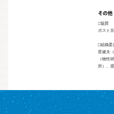
その他
□協賛
ポスト京
□組織委
星健夫
（物性
所）、