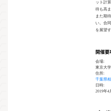
ット計
待も高ま
また期
い。合
を展望
開催要
会場:
東京大学
住所:
千葉県柏市
日時:
2019年4月