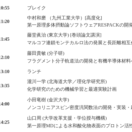
0:55
ブレイク
中村和磨 （九州工業大学）[高度化]
1:20
第一原理多体摂動論ソフトウェアRESPACKの開
藤堂眞治 (東京大学) [巻頭論文講演]
1:45
マルコフ連鎖モンテカルロ法の発展と長距離相互
藤田貴敏 (分子研)
2:10
フラグメント分子軌道法の開発と有機半導体材料
3:10
ランチ
瀧川一学 (北海道大学／理化学研究所)
3:35
化学研究のための機械学習と最適実験計画
小田竜樹 (金沢大学)
4:00
ノンコリニアスピン密度汎関数法の開発・実装・
山口周 (大学改革支援・学位授与機構)
4:25
第一原理MDによる水和酸化物表面のプロトン活