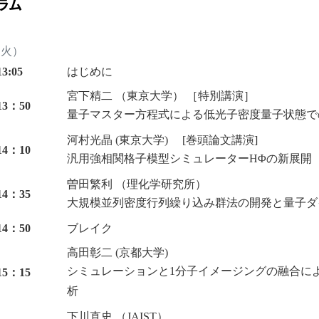
ラム
（火）
3:05
はじめに
宮下精二 （東京大学） ［特別講演］
13：50
量子マスター方程式による低光子密度量子状態で
河村光晶 (東京大学) [巻頭論文講演]
14：10
汎用強相関格子模型シミュレーターHΦの新展開
曽田繁利 （理化学研究所）
14：35
大規模並列密度行列繰り込み群法の開発と量子ダ
14：50
ブレイク
高田彰二 (京都大学)
シミュレーションと1分子イメージングの融合に
15：15
析
下川直史 （JAIST）