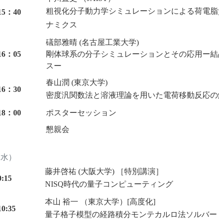
粗視化分子動力学シミュレーションによる荷電脂
15：40
ナミクス
礒部雅晴 (名古屋工業大学)
16：05
剛体球系の分子シミュレーションとその応用ー結
スー
春山潤 (東京大学)
16：30
密度汎関数法と溶液理論を用いた電荷移動反応の
18：00
ポスターセッション
懇親会
（水）
藤井啓祐 (大阪大学) ［特別講演］
:15
NISQ時代の量子コンピューティング
本山 裕一 （東京大学）[高度化]
0:35
量子格子模型の経路積分モンテカルロ法ソルバー D