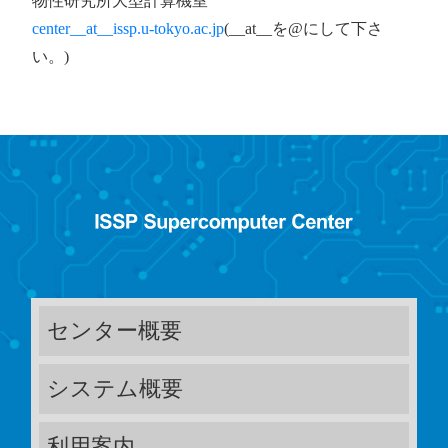
物性研究所大型計算機室
center__at__issp.u-tokyo.ac.jp
(__at__を@にして下さ
い。)
センター概要
システム概要
利用案内